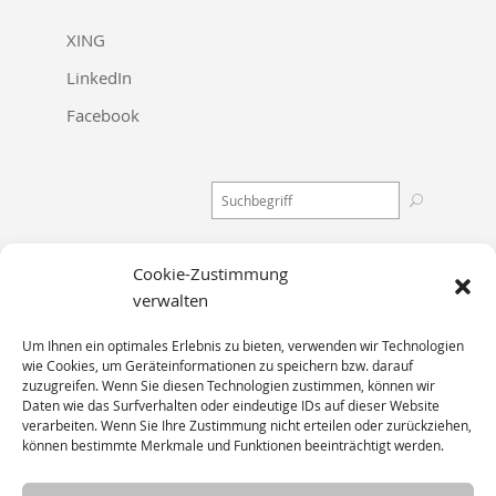
XING
LinkedIn
Facebook
Cookie-Zustimmung
Stadtbahnstraße 114
verwalten
22391 Hamburg
Um Ihnen ein optimales Erlebnis zu bieten, verwenden wir Technologien
wie Cookies, um Geräteinformationen zu speichern bzw. darauf
zuzugreifen. Wenn Sie diesen Technologien zustimmen, können wir
Telefon 040 / 63 64 64 – 0
Daten wie das Surfverhalten oder eindeutige IDs auf dieser Website
verarbeiten. Wenn Sie Ihre Zustimmung nicht erteilen oder zurückziehen,
E-Mail:
mailbox@)vonbelow.de
können bestimmte Merkmale und Funktionen beeinträchtigt werden.