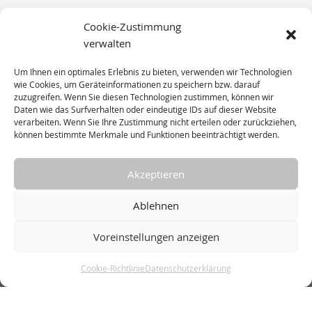
Cookie-Zustimmung
Stadtbahnstraße 114
verwalten
22391 Hamburg
Um Ihnen ein optimales Erlebnis zu bieten, verwenden wir Technologien
wie Cookies, um Geräteinformationen zu speichern bzw. darauf
zuzugreifen. Wenn Sie diesen Technologien zustimmen, können wir
Telefon 040 / 63 64 64 – 0
Daten wie das Surfverhalten oder eindeutige IDs auf dieser Website
verarbeiten. Wenn Sie Ihre Zustimmung nicht erteilen oder zurückziehen,
E-Mail:
mailbox@)vonbelow.de
können bestimmte Merkmale und Funktionen beeinträchtigt werden.
Akzeptieren
Ablehnen
Voreinstellungen anzeigen
Startseite
Datenschutz
Impressum
AGB
Cookie-Richtlinie
Datenschutzerklärung
Kontakt
Cookie-Richtlinie (EU)