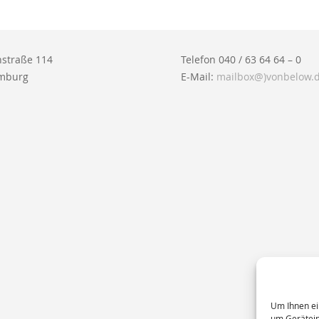
straße 114
Telefon 040 / 63 64 64 – 0
mburg
E-Mail:
mailbox@)vonbelow.
Um Ihnen ei
um Gerätein