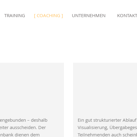
TRAINING
COACHING
UNTERNEHMEN
KONTAK
sonengebunden – deshalb
Ein gut strukturierter Abla
iter ausscheiden. Der
Visualisierung, Übergabege
tenbank dienen dem
Teilnehmenden auch scheinb