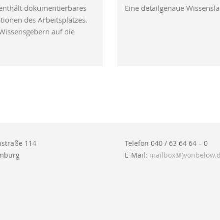
enthält dokumentierbares
Eine detailgenaue Wissensla
tionen des Arbeitsplatzes.
n Wissensgebern auf die
straße 114
Telefon 040 / 63 64 64 – 0
mburg
E-Mail:
mailbox@)vonbelow.