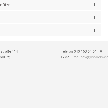
nützt
straße 114
Telefon 040 / 63 64 64 – 0
mburg
E-Mail:
mailbox@)vonbelow.