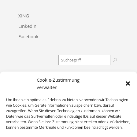
XING
LinkedIn
Facebook
Cookie-Zustimmung
Stadtbahnstraße 114
verwalten
22391 Hamburg
Um Ihnen ein optimales Erlebnis zu bieten, verwenden wir Technologien
wie Cookies, um Geräteinformationen zu speichern bzw. darauf
zuzugreifen. Wenn Sie diesen Technologien zustimmen, können wir
Telefon 040 / 63 64 64 – 0
Daten wie das Surfverhalten oder eindeutige IDs auf dieser Website
verarbeiten. Wenn Sie Ihre Zustimmung nicht erteilen oder zurückziehen,
E-Mail:
mailbox@)vonbelow.de
können bestimmte Merkmale und Funktionen beeinträchtigt werden.