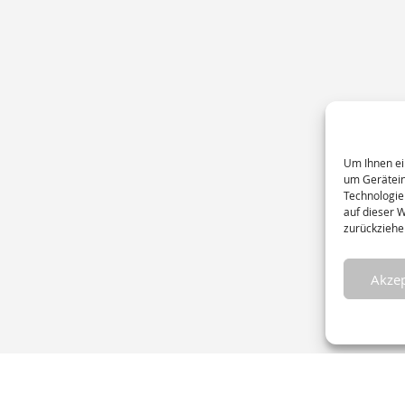
Um Ihnen ei
um Gerätein
Technologie
auf dieser 
zurückziehe
Akzep
eite
Datenschutz
Impressum
AGB
Kontakt
Cookie-Richtlin