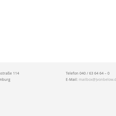
straße 114
Telefon 040 / 63 64 64 – 0
mburg
E-Mail:
mailbox@)vonbelow.