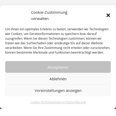
Cookie-Zustimmung
Stadtbahnstraße 114
verwalten
22391 Hamburg
Um Ihnen ein optimales Erlebnis zu bieten, verwenden wir Technologien
wie Cookies, um Geräteinformationen zu speichern bzw. darauf
zuzugreifen. Wenn Sie diesen Technologien zustimmen, können wir
Telefon 040 / 63 64 64 – 0
Daten wie das Surfverhalten oder eindeutige IDs auf dieser Website
verarbeiten. Wenn Sie Ihre Zustimmung nicht erteilen oder zurückziehen,
E-Mail:
mailbox@)vonbelow.de
können bestimmte Merkmale und Funktionen beeinträchtigt werden.
Akzeptieren
Ablehnen
Voreinstellungen anzeigen
Startseite
Datenschutz
Impressum
AGB
Cookie-Richtlinie
Datenschutzerklärung
Kontakt
Cookie-Richtlinie (EU)