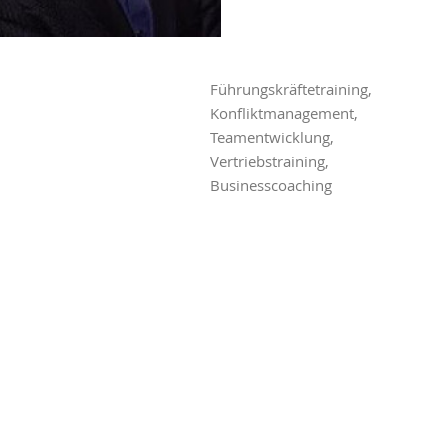
Führungskräftetraining,
Konfliktmanagement,
Teamentwicklung,
Vertriebstraining,
Businesscoaching