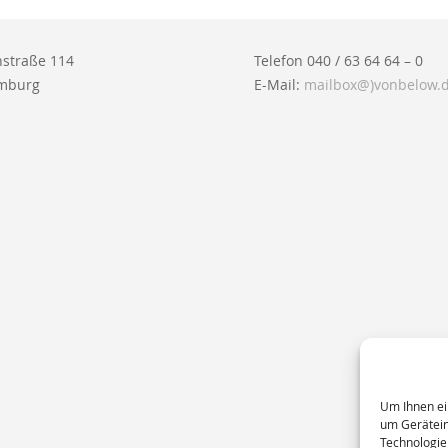
straße 114
Telefon 040 / 63 64 64 – 0
mburg
E-Mail:
mailbox@)vonbelow.
Um Ihnen ei
um Gerätein
Technologie