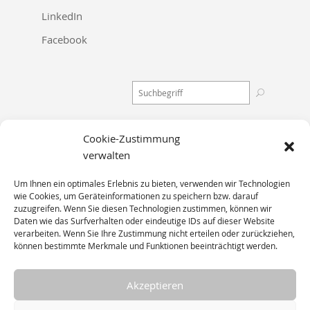
LinkedIn
Facebook
Cookie-Zustimmung
Stadtbahnstraße 114
verwalten
22391 Hamburg
Um Ihnen ein optimales Erlebnis zu bieten, verwenden wir Technologien
wie Cookies, um Geräteinformationen zu speichern bzw. darauf
zuzugreifen. Wenn Sie diesen Technologien zustimmen, können wir
Telefon 040 / 63 64 64 – 0
Daten wie das Surfverhalten oder eindeutige IDs auf dieser Website
verarbeiten. Wenn Sie Ihre Zustimmung nicht erteilen oder zurückziehen,
E-Mail:
mailbox@)vonbelow.de
können bestimmte Merkmale und Funktionen beeinträchtigt werden.
Akzeptieren