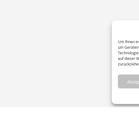
Um Ihnen ei
um Gerätein
Technologie
auf dieser 
zurückziehe
Akzep
eite
Datenschutz
Impressum
AGB
Kontakt
Cookie-Richtlin