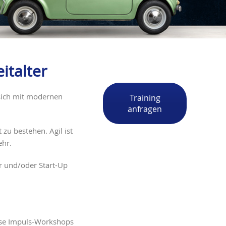
italter
 sich mit modernen
Training
anfragen
 zu bestehen. Agil ist
ehr.
r und/oder Start-Up
use Impuls-Workshops