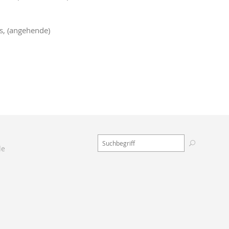
ms, (angehende)
de