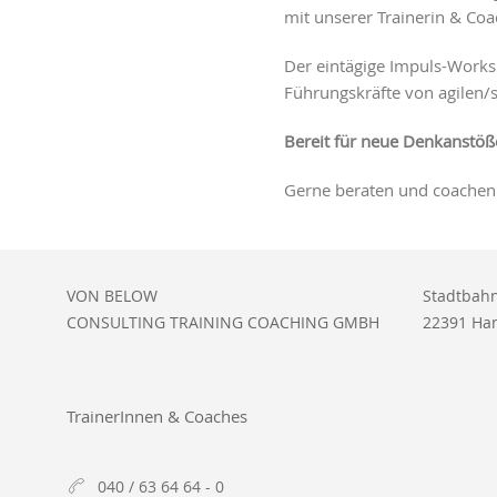
mit unserer Trainerin & Co
Der eintägige Impuls-Worksh
Führungskräfte von agile
Bereit für neue Denkanstöß
Gerne beraten und coachen w
VON BELOW
Stadtbahn
CONSULTING TRAINING COACHING GMBH
22391 Ha
TrainerInnen & Coaches
040 / 63 64 64 - 0