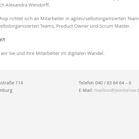
ach Alexandra Wendorff.
op richtet sich an Mitarbeiter in agilen/selbstorganisierten Tea
n/selbstorganisierten Teams, Product Owner und Scrum Master.
e?!
ir Sie und Ihre Mitarbeiter im digitalen Wandel.
straße 114
Telefon 040 / 63 64 64 – 0
mburg
E-Mail:
mailbox@)vonbelow.