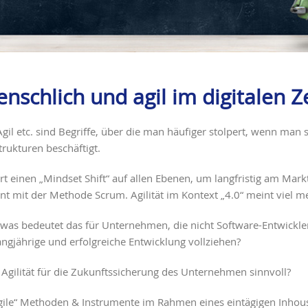
schlich und agil im digitalen Ze
il etc. sind Begriffe, über die man häufiger stolpert, wenn man
rukturen beschäftigt.
t einen „Mindset Shift“ auf allen Ebenen, um langfristig am Markt
 mit der Methode Scrum. Agilität im Kontext „4.0“ meint viel m
was bedeutet das für Unternehmen, die nicht Software-Entwickle
angjährige und erfolgreiche Entwicklung vollziehen?
Agilität für die Zukunftssicherung des Unternehmen sinnvoll?
agile“ Methoden & Instrumente im Rahmen eines eintägigen Inho